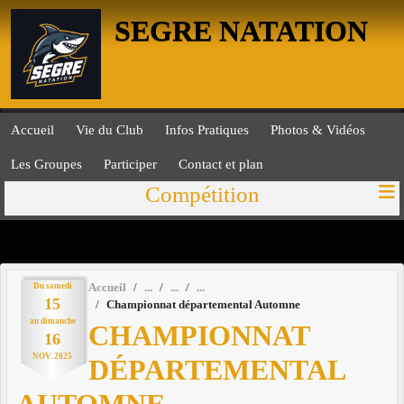
Panneau de gestion des cookies
SEGRE NATATION
Accueil
Vie du Club
Infos Pratiques
Photos & Vidéos
Les Groupes
Participer
Contact et plan
Compétition
Du
samedi
Accueil
15
Championnat départemental Automne
au
dimanche
CHAMPIONNAT
16
NOV.
2025
DÉPARTEMENTAL
AUTOMNE