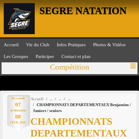
Panneau de gestion des cookies
SEGRE NATATION
Accueil
Vie du Club
Infos Pratiques
Photos & Vidéos
Les Groupes
Participer
Contact et plan
Compétition
Du
samedi
Accueil
07
CHAMPIONNATS DEPARTEMENTAUX Benjamins /
Juniors / seniors
au
dimanche
08
CHAMPIONNATS
FÉVR.
2026
DEPARTEMENTAUX