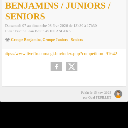
BENJAMINS / JUNIORS /
SENIORS
Du
samedi
07
au
dimanche
08
févr.
2026
de 13h30 à 17h30
Lieu :
Piscine Jean Bouin
49100
ANGERS
Groupe Benjamins
Groupe Juniors - Seniors
https://www.liveffn.com/cgi-bin/index.php?competition=91642
Publié le
15 nov. 2025
par
Gael FEUILLET