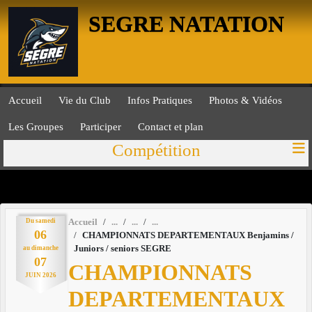
Panneau de gestion des cookies
SEGRE NATATION
Accueil
Vie du Club
Infos Pratiques
Photos & Vidéos
Les Groupes
Participer
Contact et plan
Compétition
Du
samedi
Accueil
06
CHAMPIONNATS DEPARTEMENTAUX Benjamins /
Juniors / seniors SEGRE
au
dimanche
07
CHAMPIONNATS
JUIN
2026
DEPARTEMENTAUX